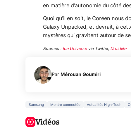
en matière d’autonomie du côté d
Quoi qu’il en soit, le Coréen nous 
Galaxy Unpacked, et devrait, à cett
mystères qui gravitent autour de se
Sources :
Ice Universe
via Twitter,
Droidlife
Par
Mérouan Goumiri
Samsung
Montre connectée
Actualités High-Tech
C
3 écrans en 1
5 générations
Ce qu
pour 319€ ?
de jeux dans
ne sa
Voici L'AOC
Vidéos
la prochaine
la na
CQ32G4ZA !
Xbox !
privée