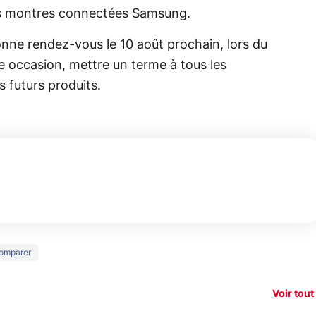
es montres connectées Samsung.
donne rendez-vous le 10 août prochain, lors du
e occasion, mettre un terme à tous les
s futurs produits.
150€
omparer
e vous
xAI attaque la
remb
vez sur
Google tease
loi anti-
sur v
vigation
son Pixel 11
dénudement
nouv
Voir tout
 !
Pro
par IA
smart