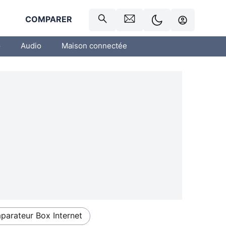
R
COMPARER
o
Audio
Maison connectée
arateur Box Internet