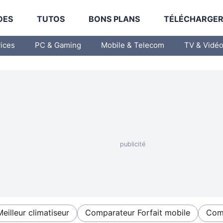
DES
TUTOS
BONS PLANS
TÉLÉCHARGE
vices
PC & Gaming
Mobile & Telecom
TV & Vidé
Meilleur climatiseur
Comparateur Forfait mobile
Comp