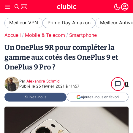
Meilleur VPN
Prime Day Amazon
Meilleur Antivi
Accueil
Mobile & Telecom
Smartphone
Un OnePlus 9R pour compléter la
gamme aux cotés des OnePlus 9 et
OnePlus 9 Pro ?
Par
Alexandre Schmid
0
Publié le
25 février 2021 à 11h57
Suivez-nous
Ajoutez-nous en favori