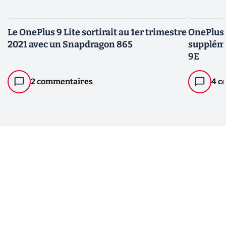
Le OnePlus 9 Lite sortirait au 1er trimestre
OnePlus 
2021 avec un Snapdragon 865
supplém
9E
2 commentaires
4 c