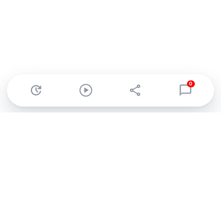
0
Abonnez-vous à notre newsletter !
Recevez un résumé quotidien de l'actu technologique.
S'inscrire
En cliquant sur s'inscrire, j’accepte de recevoir par email des