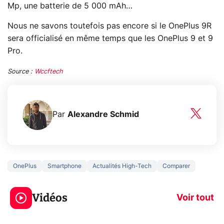
Mp, une batterie de 5 000 mAh…
Nous ne savons toutefois pas encore si le OnePlus 9R
sera officialisé en même temps que les OnePlus 9 et 9
Pro.
Source :
Wccftech
Par
Alexandre Schmid
OnePlus
Smartphone
Actualités High-Tech
Comparer
5 générations de
Ce que vous n
jeux dans la
savez sur la
Vidéos
prochaine Xbox !
navigation pri
Voir tout