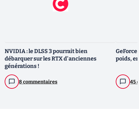
NVIDIA : le DLSS 3 pourrait bien
GeForce 
débarquer sur les RTX d'anciennes
poids, en
générations !
8 commentaires
45 