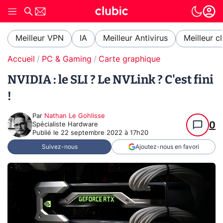
Meilleur VPN
IA
Meilleur Antivirus
Meilleur c
Accueil
PC & Gaming
Carte graphique
NVIDIA : le SLI ? Le NVLink ? C'est fini
!
Par
Nathan Le Gohlisse
0
Spécialiste Hardware
Publié le
22 septembre 2022 à 17h20
Suivez-nous
Ajoutez-nous en favori