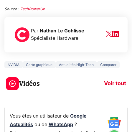
Source :
TechPowerUp
Par
Nathan Le Gohlisse
Spécialiste Hardware
NVIDIA
Carte graphique
Actualités High-Tech
Comparer
5 générations de
Ce que vous n
jeux dans la
savez sur la
Vidéos
prochaine Xbox !
navigation pri
Voir tout
Vous êtes un utilisateur de
Google
Actualités
ou de
WhatsApp
?