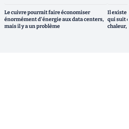
Le cuivre pourrait faire économiser
Il existe
énormément d'énergie aux data centers,
qui suit 
mais il y a un problème
chaleur, 