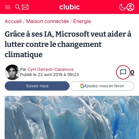
Accueil
Maison connectée
Énergie
Grâce à ses IA, Microsoft veut aider à
lutter contre le changement
climatique
Par
Cyril Garrech-Casanova
0
Publié le
22 avril 2019 à 16h23
Suivez-nous
Ajoutez-nous en favori