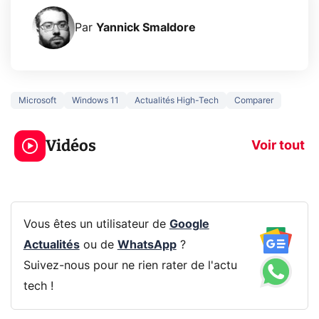
Par
Yannick Smaldore
Microsoft
Windows 11
Actualités High-Tech
Comparer
5 générations de
Ce que vous n
jeux dans la
savez sur la
Vidéos
prochaine Xbox !
navigation pri
Voir tout
Vous êtes un utilisateur de
Google
Actualités
ou de
WhatsApp
?
Suivez-nous pour ne rien rater de l'actu
tech !