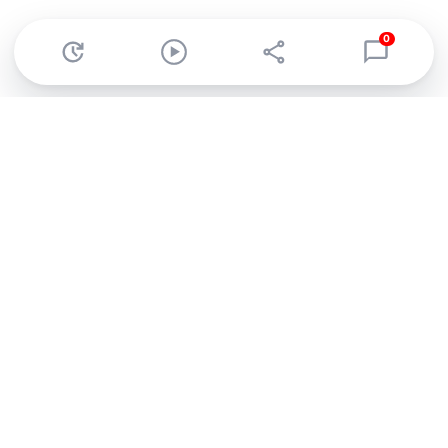
0
Abonnez-vous à notre newsletter !
Recevez un résumé quotidien de l'actu technologique.
S'inscrire
En cliquant sur s'inscrire, j’accepte de recevoir par email des
informations, actualités et offres commerciales de Clubic.
Conformément au RGPD, vous pouvez retirer votre consentement
à tout moment en cliquant sur le lien de désinscription présent
dans chaque email. Pour en savoir plus sur la gestion de vos
données, consultez notre
Politique de confidentialité