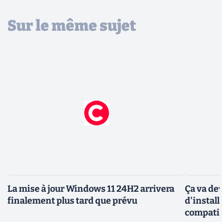
Sur le même sujet
La mise à jour Windows 11 24H2 arrivera
Ça va de
finalement plus tard que prévu
d'instal
compati