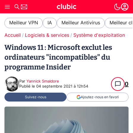
Meilleur VPN
IA
Meilleur Antivirus
Meilleur c
Accueil
Logiciels & services
Système d'exploitation (O
Windows 11 : Microsoft exclut les
ordinateurs "incompatibles" du
programme Insider
Par
Yannick Smaldore
0
Publié le
04 septembre 2021 à 12h54
Suivez-nous
Ajoutez-nous en favori