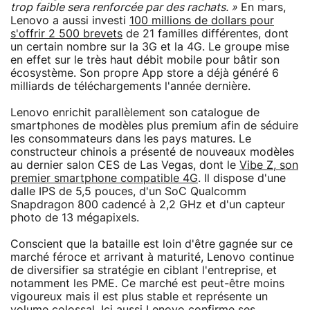
trop faible sera renforcée par des rachats. »
En mars,
Lenovo a aussi investi
100 millions de dollars pour
s'offrir 2 500 brevets
de 21 familles différentes, dont
un certain nombre sur la 3G et la 4G. Le groupe mise
en effet sur le très haut débit mobile pour bâtir son
écosystème. Son propre App store a déjà généré 6
milliards de téléchargements l'année dernière.
Lenovo enrichit parallèlement son catalogue de
smartphones de modèles plus premium afin de séduire
les consommateurs dans les pays matures. Le
constructeur chinois a présenté de nouveaux modèles
au dernier salon CES de Las Vegas, dont le
Vibe Z, son
premier smartphone compatible 4G
. Il dispose d'une
dalle IPS de 5,5 pouces, d'un SoC Qualcomm
Snapdragon 800 cadencé à 2,2 GHz et d'un capteur
photo de 13 mégapixels.
Conscient que la bataille est loin d'être gagnée sur ce
marché féroce et arrivant à maturité, Lenovo continue
de diversifier sa stratégie en ciblant l'entreprise, et
notamment les PME. Ce marché est peut-être moins
vigoureux mais il est plus stable et représente un
volume colossal. Ici aussi Lenovo confirme ses