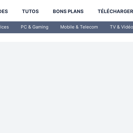
DES
TUTOS
BONS PLANS
TÉLÉCHARGE
vices
PC & Gaming
Mobile & Telecom
TV & Vidé