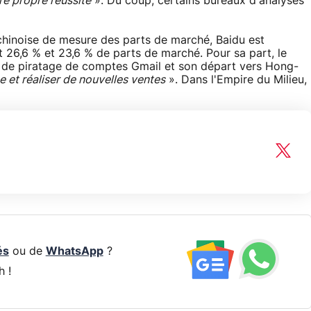
re propre réussite
». Du coup, certains bureaux d'analyses
 chinoise de mesure des parts de marché, Baidu est
26,6 % et 23,6 % de parts de marché. Pour sa part, le
s de piratage de comptes Gmail et son départ vers Hong-
e et réaliser de nouvelles ventes
». Dans l'Empire du Milieu,
és
ou de
WhatsApp
?
h !