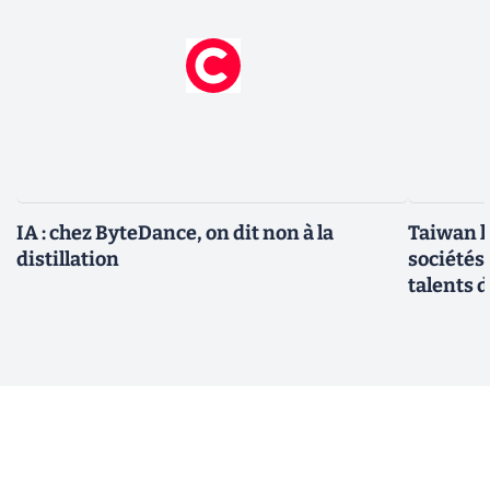
IA : chez ByteDance, on dit non à la
Taiwan l
distillation
sociétés
talents d