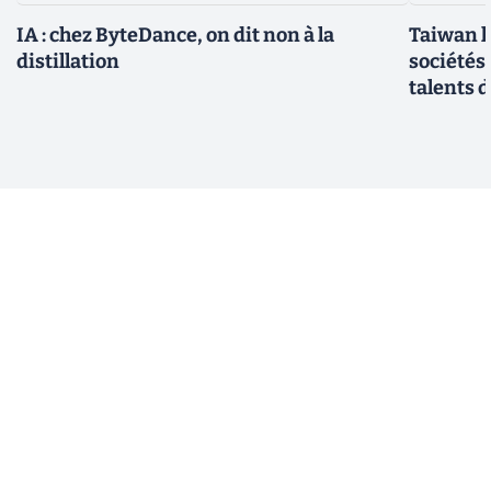
IA : chez ByteDance, on dit non à la
Taiwan l
distillation
sociétés
talents d