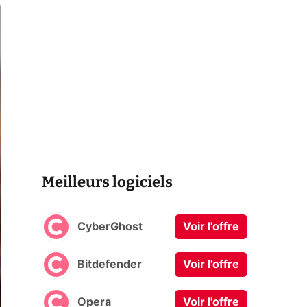
Meilleurs logiciels
CyberGhost
Voir l'offre
Bitdefender
Voir l'offre
Opera
Voir l'offre