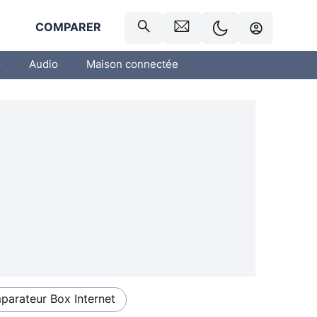
R
COMPARER
o
Audio
Maison connectée
arateur Box Internet