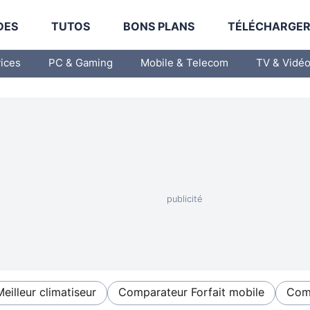
DES
TUTOS
BONS PLANS
TÉLÉCHARGE
vices
PC & Gaming
Mobile & Telecom
TV & Vidé
Meilleur climatiseur
Comparateur Forfait mobile
Comp