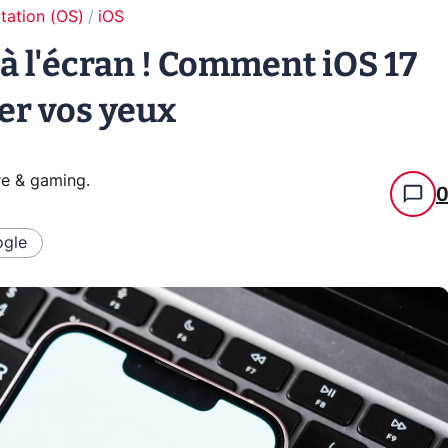
tation (OS)
iOS
e à l'écran ! Comment iOS 17
ger vos yeux
re & gaming
.
gle