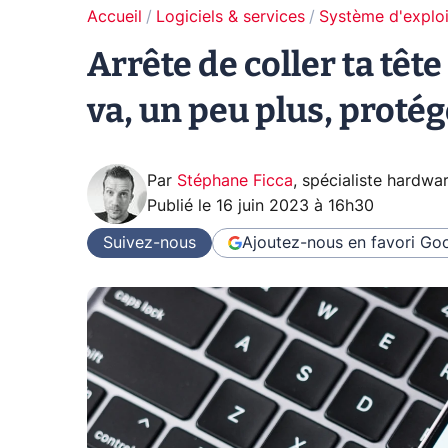
Accueil
Logiciels & services
Système d'exploi
Arrête de coller ta têt
va, un peu plus, proté
Par
Stéphane Ficca
,
spécialiste hardwa
Publié le
16 juin 2023 à 16h30
Suivez-nous
Ajoutez-nous en favori
Goo