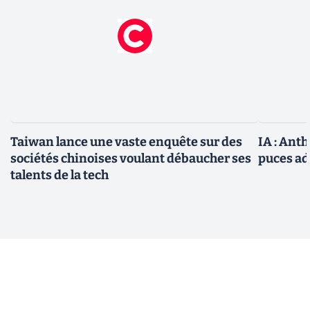
Taiwan lance une vaste enquête sur des
IA : Ant
sociétés chinoises voulant débaucher ses
puces ad
talents de la tech