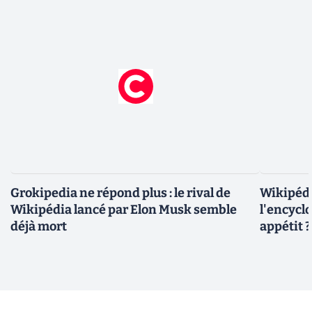
Grokipedia ne répond plus : le rival de
Wikipédi
Wikipédia lancé par Elon Musk semble
l'encyclo
déjà mort
appétit ?