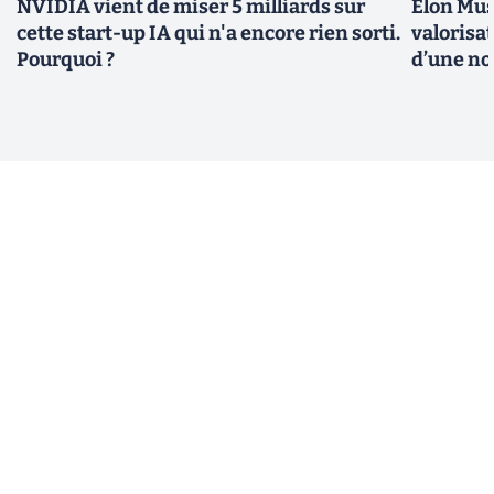
NVIDIA vient de miser 5 milliards sur
Elon Mus
cette start-up IA qui n'a encore rien sorti.
valorisat
Pourquoi ?
d’une no