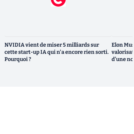
NVIDIA vient de miser 5 milliards sur
Elon Mus
cette start-up IA qui n'a encore rien sorti.
valorisat
Pourquoi ?
d’une no