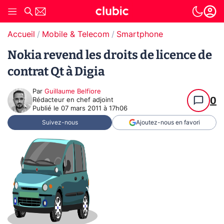
Accueil
Mobile & Telecom
Smartphone
Nokia revend les droits de licence de
contrat Qt à Digia
Par
Guillaume Belfiore
0
Rédacteur en chef adjoint
Publié le
07 mars 2011 à 17h06
Suivez-nous
Ajoutez-nous en favori