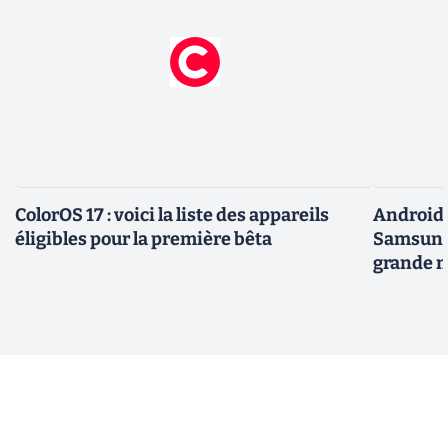
ColorOS 17 : voici la liste des appareils
Android 
éligibles pour la première bêta
Samsung 
grande m