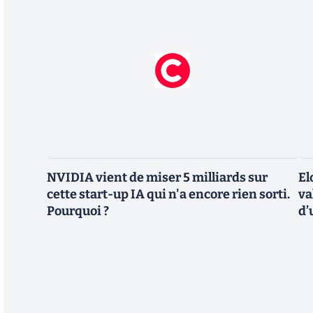
NVIDIA vient de miser 5 milliards sur
El
cette start-up IA qui n'a encore rien sorti.
va
Pourquoi ?
d’