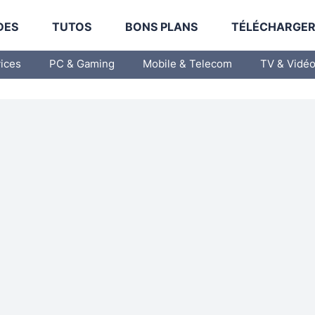
DES
TUTOS
BONS PLANS
TÉLÉCHARGE
vices
PC & Gaming
Mobile & Telecom
TV & Vidé