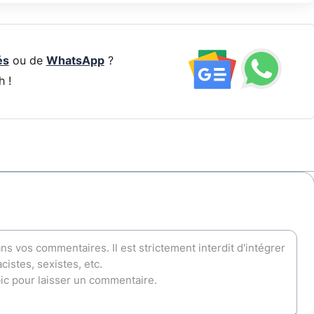
és
ou de
WhatsApp
?
h !