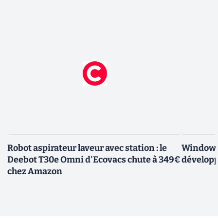
Robot aspirateur laveur avec station : le
Windows 
Deebot T30e Omni d'Ecovacs chute à 349€
développ
chez Amazon