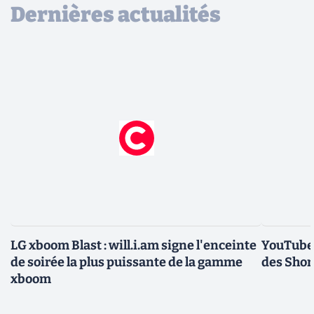
Dernières actualités
LG xboom Blast : will.i.am signe l'enceinte
YouTube 
de soirée la plus puissante de la gamme
des Short
xboom