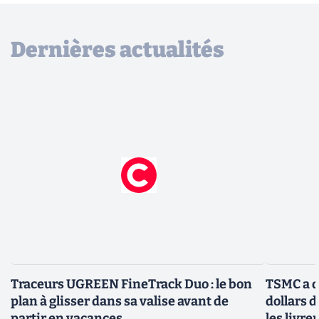
Dernières actualités
Traceurs UGREEN FineTrack Duo : le bon
TSMC a d
plan à glisser dans sa valise avant de
dollars 
partir en vacances
les livre