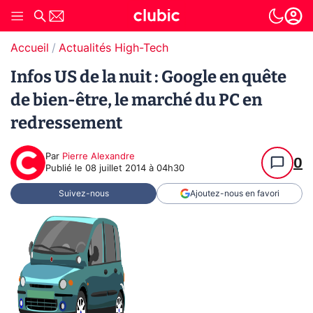
Accueil
Actualités High-Tech
Infos US de la nuit : Google en quête
de bien-être, le marché du PC en
redressement
Par
Pierre Alexandre
0
Publié le
08 juillet 2014 à 04h30
Suivez-nous
Ajoutez-nous en favori