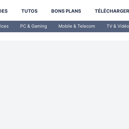
DES
TUTOS
BONS PLANS
TÉLÉCHARGE
vices
PC & Gaming
Mobile & Telecom
TV & Vidé