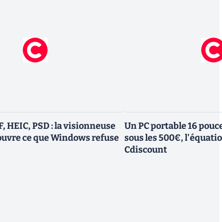
, HEIC, PSD : la visionneuse
Un PC portable 16 pouc
 ouvre ce que Windows refuse
sous les 500€, l'équati
Cdiscount