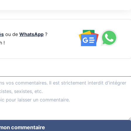
és
ou de
WhatsApp
?
h !
 mon commentaire