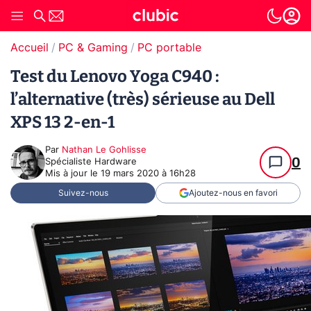
Accueil
PC & Gaming
PC portable
Test du Lenovo Yoga C940 :
l’alternative (très) sérieuse au Dell
XPS 13 2-en-1
Par
Nathan Le Gohlisse
0
Spécialiste Hardware
Mis à jour le
19 mars 2020 à 16h28
Suivez-nous
Ajoutez-nous en favori