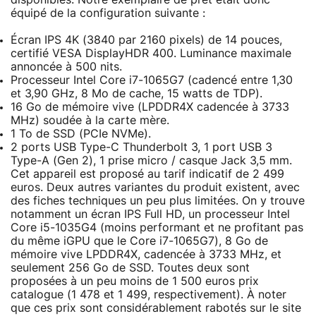
équipé de la configuration suivante :
Écran IPS 4K (3840 par 2160 pixels) de 14 pouces,
certifié VESA DisplayHDR 400. Luminance maximale
annoncée à 500 nits.
Processeur Intel Core i7-1065G7 (cadencé entre 1,30
et 3,90 GHz, 8 Mo de cache, 15 watts de TDP).
16 Go de mémoire vive (LPDDR4X cadencée à 3733
MHz) soudée à la carte mère.
1 To de SSD (PCIe NVMe).
2 ports USB Type-C Thunderbolt 3, 1 port USB 3
Type-A (Gen 2), 1 prise micro / casque Jack 3,5 mm.
Cet appareil est proposé au tarif indicatif de 2 499
euros. Deux autres variantes du produit existent, avec
des fiches techniques un peu plus limitées. On y trouve
notamment un écran IPS Full HD, un processeur Intel
Core i5-1035G4 (moins performant et ne profitant pas
du même iGPU que le Core i7-1065G7), 8 Go de
mémoire vive LPDDR4X, cadencée à 3733 MHz, et
seulement 256 Go de SSD. Toutes deux sont
proposées à un peu moins de 1 500 euros prix
catalogue (1 478 et 1 499, respectivement). À noter
que ces prix sont considérablement rabotés sur le site