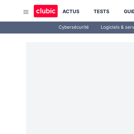
ACTUS
TESTS
GUI
Cybersécurité
Logiciels & ser