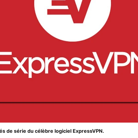
és de série du célèbre logiciel ExpressVPN.