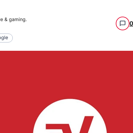
re & gaming
.
gle