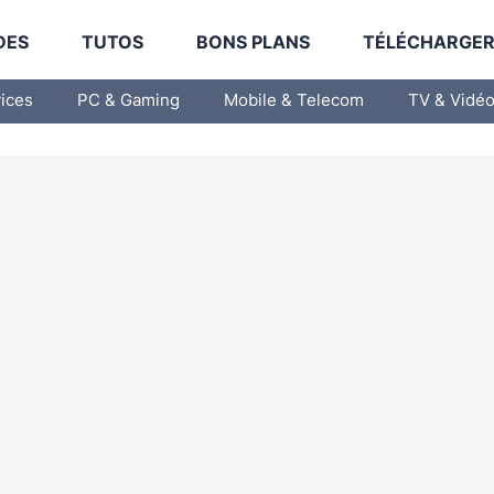
DES
TUTOS
BONS PLANS
TÉLÉCHARGE
vices
PC & Gaming
Mobile & Telecom
TV & Vidé