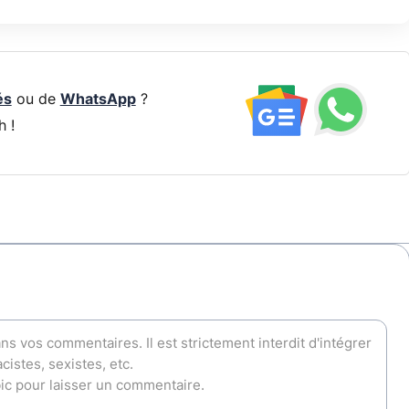
és
ou de
WhatsApp
?
h !