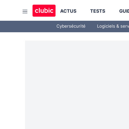
ACTUS
TESTS
GUI
Cybersécurité
Logiciels & ser