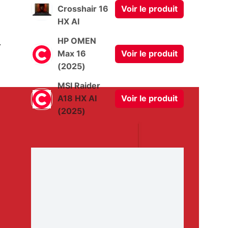
Crosshair 16
Voir le produit
HX AI
0
HP OMEN
Max 16
Voir le produit
(2025)
MSI Raider
A18 HX AI
Voir le produit
(2025)