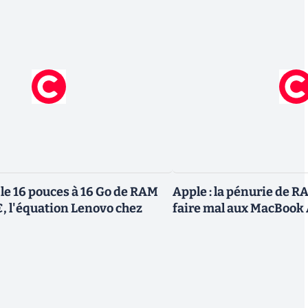
le 16 pouces à 16 Go de RAM
Apple : la pénurie de
€, l'équation Lenovo chez
faire mal aux MacBook 