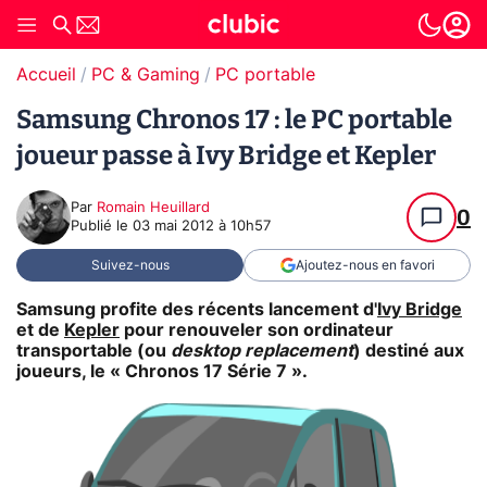
Accueil
PC & Gaming
PC portable
Samsung Chronos 17 : le PC portable
joueur passe à Ivy Bridge et Kepler
Par
Romain Heuillard
0
Publié le
03 mai 2012 à 10h57
Suivez-nous
Ajoutez-nous en favori
Samsung profite des récents lancement d'
Ivy Bridge
et de
Kepler
pour renouveler son ordinateur
transportable (ou
desktop replacement
) destiné aux
joueurs, le « Chronos 17 Série 7 ».