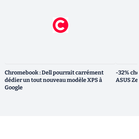
Chromebook : Dell pourrait carrément
-32% che
dédier un tout nouveau modèle XPS à
ASUS Zen
Google