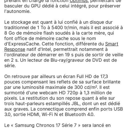
prenant en charge la fonction
Optimus
, permettant de
basculer du GPU dédié à celui intégré, pour préserver
l'autonomie.
Le stockage est quant à lui confié à un disque dur
traditionnel de 1 To à 5400 tr/min, mais il est associé à
8 Go de mémoire flash soudés à la carte mère, qui
font office de mémoire cache sous le nom
d'ExpressCache. Cette fonction, différente du
Smart
Response
natif d'Intel, permettrait notamment à
l'ordinateur de démarrer en 19 s puis de sortir de veille
en 2 s. Un lecteur de Blu-ray/graveur de DVD est de
série.
On retrouve par ailleurs un écran Full HD de 17,3
pouces compensant les reflets de sa surface brillante
par une luminosité maximale de 300 cd/m². Il est
surmonté d'une webcam HD 720p à 1,3 million de
pixels. La restitution du son repose quant à elle sur
trois haut-parleurs estampillés JBL, dont un est dédié
aux graves. La connectique comprend enfin ports USB
3.0, sortie HDMI, Wi-Fi N et Bluetooth 4.0.
Le « Samsung Chronos 17 Série 7 » sera lancé en