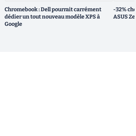
Chromebook : Dell pourrait carrément
-32% che
dédier un tout nouveau modèle XPS à
ASUS Zen
Google