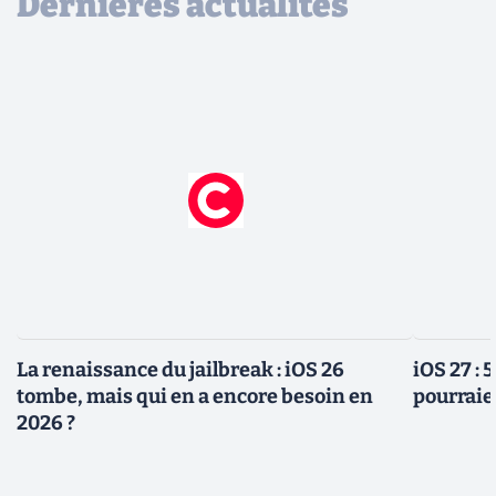
Dernières actualités
La renaissance du jailbreak : iOS 26
iOS 27 :
tombe, mais qui en a encore besoin en
pourraie
2026 ?