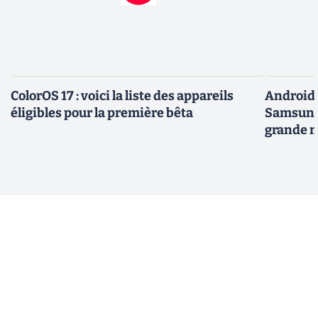
ColorOS 17 : voici la liste des appareils
Android 
éligibles pour la première bêta
Samsung 
grande m