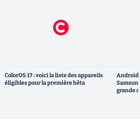
ColorOS 17 : voici la liste des appareils
Android 
éligibles pour la première bêta
Samsung 
grande m