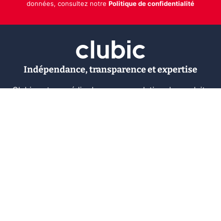
données, consultez notre
Politique de confidentialité
Indépendance, transparence et expertise
Clubic est un média de recommandation de produits
100% indépendant. Chaque jour, nos experts testent et
comparent des produits et services technologiques
pour vous informer et vous aider à consommer
intelligemment.
À propos
Nous contacter
Référencer un logiciel
Marques tech
Événements tech