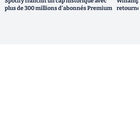
Spotify franchit un cap historique avec
Winamp t
plus de 300 millions d'abonnés Premium
retourne 