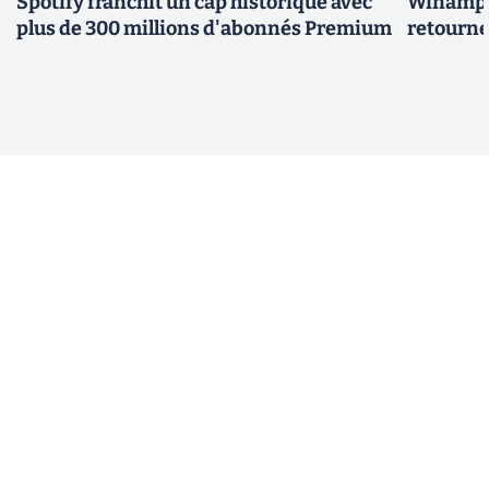
Spotify franchit un cap historique avec
Winamp t
plus de 300 millions d'abonnés Premium
retourne 