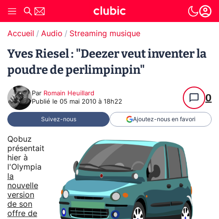
Accueil
Audio
Streaming musique
Yves Riesel : "Deezer veut inventer la
poudre de perlimpinpin"
Par
Romain Heuillard
0
Publié le
05 mai 2010 à 18h22
Suivez-nous
Ajoutez-nous en favori
Qobuz
présentait
hier à
l'Olympia
la
nouvelle
version
de son
offre de