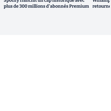
Spotify franchit un cap historique avec
Winamp t
plus de 300 millions d'abonnés Premium
retourne 