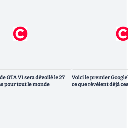
de GTA VI sera dévoilé le 27
Voici le premier Googl
as pour tout le monde
ce que révèlent déjà c