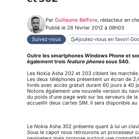
Par
Guillaume Belfiore
,
rédacteur en che
Publié le
28 février 2012 à 08h03
Suivez-nous
Ajoutez-nous en favori
Goo
Outre les smartphones Windows Phone et so
également trois
feature phones
sous S40.
Les Nokia Asha 202 et 203 ciblent les marchés 
Les deux téléphones présentent un écran de 2,4
livrés avec accès gratuit durant 60 jours à 40 
Notons également une nouvelle version du navi
du poids d'une page web sur les serveurs de la 
accueillir deux cartes SIM. Il sera disponible a
Le Nokia Asha 302 présente quant à lui un clav
Sous le capot nous retrouvons un processeur c
navigateur mais propose surtout une compatibi