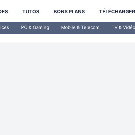
DES
TUTOS
BONS PLANS
TÉLÉCHARGE
vices
PC & Gaming
Mobile & Telecom
TV & Vidé