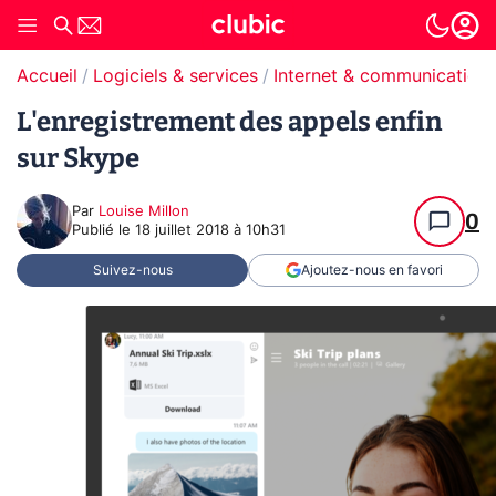
Accueil
Logiciels & services
Internet & communication
L'enregistrement des appels enfin
sur Skype
Par
Louise Millon
0
Publié le
18 juillet 2018 à 10h31
Suivez-nous
Ajoutez-nous en favori