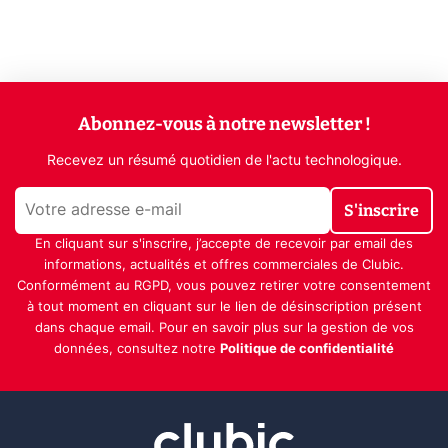
Abonnez-vous à notre newsletter !
Recevez un résumé quotidien de l'actu technologique.
S'inscrire
En cliquant sur s'inscrire, j’accepte de recevoir par email des
informations, actualités et offres commerciales de Clubic.
Conformément au RGPD, vous pouvez retirer votre consentement
à tout moment en cliquant sur le lien de désinscription présent
dans chaque email. Pour en savoir plus sur la gestion de vos
données, consultez notre
Politique de confidentialité