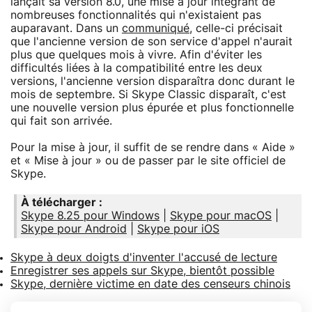
lançait sa version 8.0, une mise à jour intégrant de
nombreuses fonctionnalités qui n'existaient pas
auparavant. Dans un
communiqué
, celle-ci précisait
que l'ancienne version de son service d'appel n'aurait
plus que quelques mois à vivre. Afin d'éviter les
difficultés liées à la compatibilité entre les deux
versions, l'ancienne version disparaîtra donc durant le
mois de septembre. Si Skype Classic disparaît, c'est
une nouvelle version plus épurée et plus fonctionnelle
qui fait son arrivée.
Pour la mise à jour, il suffit de se rendre dans « Aide »
et « Mise à jour » ou de passer par le site officiel de
Skype.
À télécharger :
Skype 8.25 pour Windows
|
Skype pour macOS
|
Skype pour Android
|
Skype pour iOS
Skype à deux doigts d'inventer l'accusé de lecture
Enregistrer ses appels sur Skype, bientôt possible
Skype, dernière victime en date des censeurs chinois