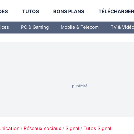
DES
TUTOS
BONS PLANS
TÉLÉCHARGE
vices
PC & Gaming
Mobile & Telecom
TV & Vidé
unication
Réseaux sociaux
Signal
Tutos Signal