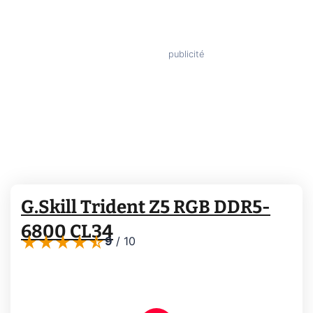
G.Skill Trident Z5 RGB DDR5-
6800 CL34
9
/
10