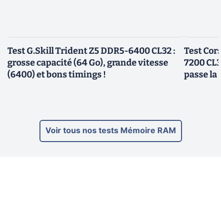
Test G.Skill Trident Z5 DDR5-6400 CL32 :
Test Cor
grosse capacité (64 Go), grande vitesse
7200 CL3
(6400) et bons timings !
passe la
Voir tous nos tests Mémoire RAM