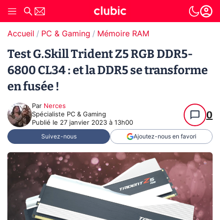
Accueil
PC & Gaming
Mémoire RAM
Test G.Skill Trident Z5 RGB DDR5-
6800 CL34 : et la DDR5 se transforme
en fusée !
Par
Nerces
0
Spécialiste PC & Gaming
Publié le
27 janvier 2023 à 13h00
Suivez-nous
Ajoutez-nous en favori