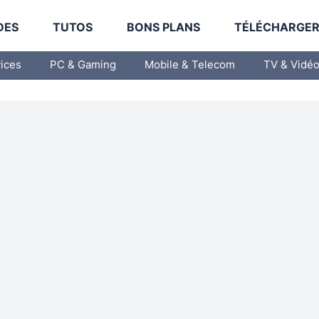
DES
TUTOS
BONS PLANS
TÉLÉCHARGE
vices
PC & Gaming
Mobile & Telecom
TV & Vidé