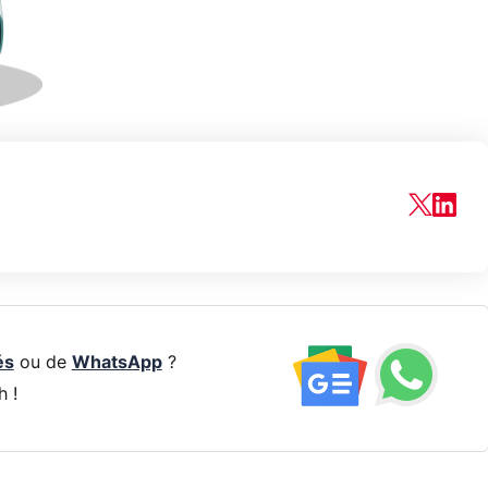
és
ou de
WhatsApp
?
h !