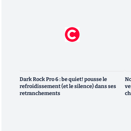
Dark Rock Pro 6 : be quiet! pousse le
No
refroidissement (et le silence) dans ses
ve
retranchements
ch