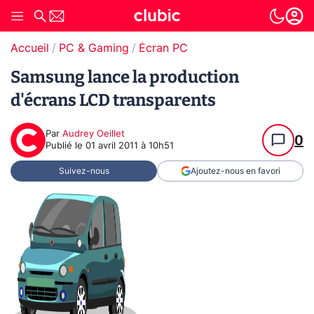
Accueil
PC & Gaming
Écran PC
Samsung lance la production
d'écrans LCD transparents
Par
Audrey Oeillet
0
Publié le
01 avril 2011 à 10h51
Suivez-nous
Ajoutez-nous en favori