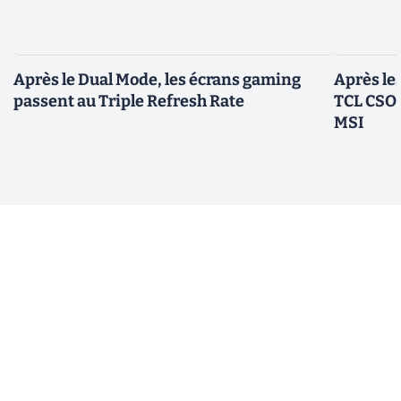
Après le Dual Mode, les écrans gaming
Après le
passent au Triple Refresh Rate
TCL CSOT
MSI