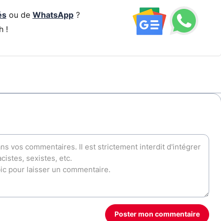
és
ou de
WhatsApp
?
h !
Poster mon commentaire