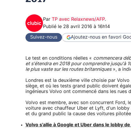
Par
TP avec Relaxnews/AFP
.
Publié le
28 avril 2016 à 16h14
Suivez-nous
Ajoutez-nous en favori
Goo
Le test en conditions réelles «
commencera débu
et s'étendra en 2018 pour comprendre jusqu'à 1
le plus vaste sur les routes britanniques
», a ind
Londres est la deuxième ville choisie par Volvo
siège, et où les tests grand public doivent éga
ingénieurs Volvo ont commencé dans les rues 
Volvo est membre, avec son concurrent Ford, le 
voiture avec chauffeur Uber et Lyft, d'un lobby
et du grand public la cause des voitures pilotée
Volvo s'allie à Google et Uber dans le lobby d