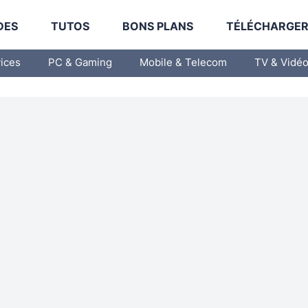
DES
TUTOS
BONS PLANS
TÉLÉCHARGE
vices
PC & Gaming
Mobile & Telecom
TV & Vidé