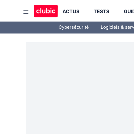
ACTUS
TESTS
GUI
Cybersécurité
Logiciels & ser