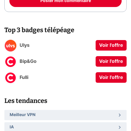
Poster mon commentaire
Top 3 badges télépéage
Ulys
Voir l'offre
Bip&Go
Voir l'offre
Fulli
Voir l'offre
Les tendances
Meilleur VPN
IA