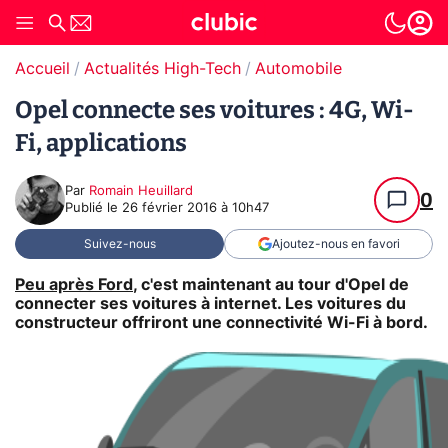
Accueil
Actualités High-Tech
Automobile
Opel connecte ses voitures : 4G, Wi-
Fi, applications
Par
Romain Heuillard
0
Publié le
26 février 2016 à 10h47
Suivez-nous
Ajoutez-nous en favori
Peu après Ford
, c'est maintenant au tour d'Opel de
connecter ses voitures à internet. Les voitures du
constructeur offriront une connectivité Wi-Fi à bord.