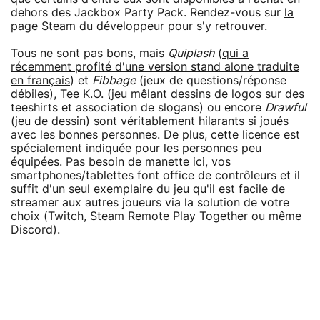
dehors des Jackbox Party Pack. Rendez-vous sur
la
page Steam du développeur
pour s'y retrouver.
Tous ne sont pas bons, mais
Quiplash
(
qui a
récemment profité d'une version stand alone traduite
en français
) et
Fibbage
(jeux de questions/réponse
débiles), Tee K.O. (jeu mêlant dessins de logos sur des
teeshirts et association de slogans) ou encore
Drawful
(jeu de dessin) sont véritablement hilarants si joués
avec les bonnes personnes. De plus, cette licence est
spécialement indiquée pour les personnes peu
équipées. Pas besoin de manette ici, vos
smartphones/tablettes font office de contrôleurs et il
suffit d'un seul exemplaire du jeu qu'il est facile de
streamer aux autres joueurs via la solution de votre
choix (Twitch, Steam Remote Play Together ou même
Discord).