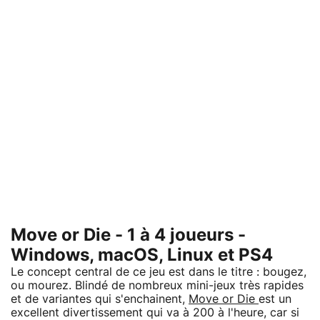
Move or Die - 1 à 4 joueurs -
Windows, macOS, Linux et PS4
Le concept central de ce jeu est dans le titre : bougez,
ou mourez. Blindé de nombreux mini-jeux très rapides
et de variantes qui s'enchainent,
Move or Die
est un
excellent divertissement qui va à 200 à l'heure, car si