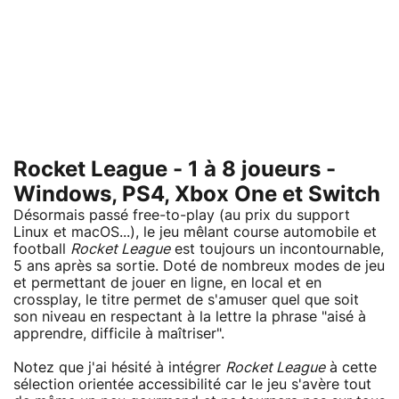
Rocket League - 1 à 8 joueurs -
Windows, PS4, Xbox One et Switch
Désormais passé free-to-play (au prix du support
Linux et macOS...), le jeu mêlant course automobile et
football
Rocket League
est toujours un incontournable,
5 ans après sa sortie. Doté de nombreux modes de jeu
et permettant de jouer en ligne, en local et en
crossplay, le titre permet de s'amuser quel que soit
son niveau en respectant à la lettre la phrase "aisé à
apprendre, difficile à maîtriser".
Notez que j'ai hésité à intégrer
Rocket League
à cette
sélection orientée accessibilité car le jeu s'avère tout