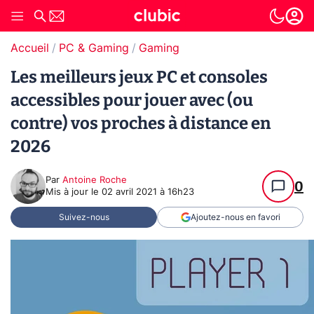
Accueil
PC & Gaming
Gaming
Les meilleurs jeux PC et consoles
accessibles pour jouer avec (ou
contre) vos proches à distance en
2026
Par
Antoine Roche
0
Mis à jour le
02 avril 2021 à 16h23
Suivez-nous
Ajoutez-nous en favori