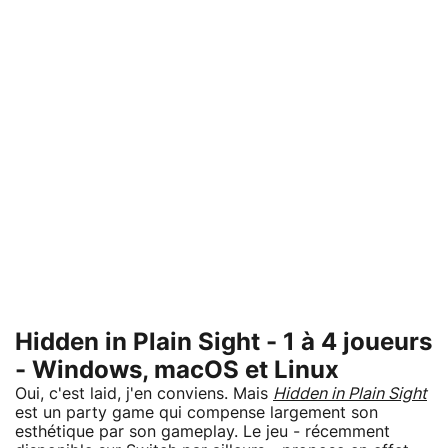
Hidden in Plain Sight - 1 à 4 joueurs
- Windows, macOS et Linux
Oui, c'est laid, j'en conviens. Mais
Hidden in Plain Sight
est un party game qui compense largement son
esthétique par son gameplay. Le jeu - récemment