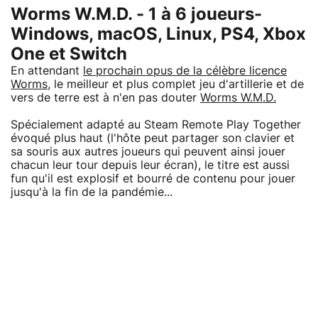
Worms W.M.D. - 1 à 6 joueurs-
Windows, macOS, Linux, PS4, Xbox
One et Switch
En attendant
le prochain opus de la célèbre licence
Worms
, le meilleur et plus complet jeu d'artillerie et de
vers de terre est à n'en pas douter
Worms W.M.D.
Spécialement adapté au Steam Remote Play Together
évoqué plus haut (l'hôte peut partager son clavier et
sa souris aux autres joueurs qui peuvent ainsi jouer
chacun leur tour depuis leur écran), le titre est aussi
fun qu'il est explosif et bourré de contenu pour jouer
jusqu'à la fin de la pandémie...