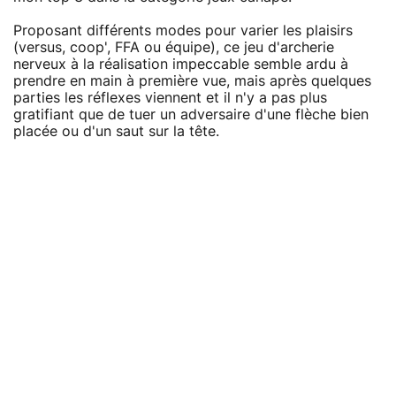
Proposant différents modes pour varier les plaisirs
(versus, coop', FFA ou équipe), ce jeu d'archerie
nerveux à la réalisation impeccable semble ardu à
prendre en main à première vue, mais après quelques
parties les réflexes viennent et il n'y a pas plus
gratifiant que de tuer un adversaire d'une flèche bien
placée ou d'un saut sur la tête.