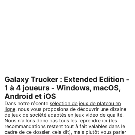
Galaxy Trucker : Extended Edition -
1 à 4 joueurs - Windows, macOS,
Android et iOS
Dans notre récente
sélection de jeux de plateau en
ligne
, nous vous proposions de découvrir une dizaine
de jeux de société adaptés en jeux vidéo de qualité.
Nous n'allons donc pas tous les reprendre ici (les
recommandations restent tout à fait valables dans le
cadre de ce dossier, cela dit), mais plutôt vous parler