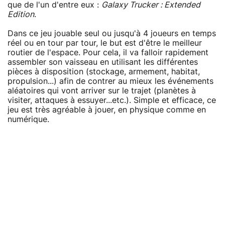
que de l'un d'entre eux :
Galaxy Trucker : Extended
Edition
.
Dans ce jeu jouable seul ou jusqu'à 4 joueurs en temps
réel ou en tour par tour, le but est d'être le meilleur
routier de l'espace. Pour cela, il va falloir rapidement
assembler son vaisseau en utilisant les différentes
pièces à disposition (stockage, armement, habitat,
propulsion...) afin de contrer au mieux les événements
aléatoires qui vont arriver sur le trajet (planètes à
visiter, attaques à essuyer...etc.). Simple et efficace, ce
jeu est très agréable à jouer, en physique comme en
numérique.