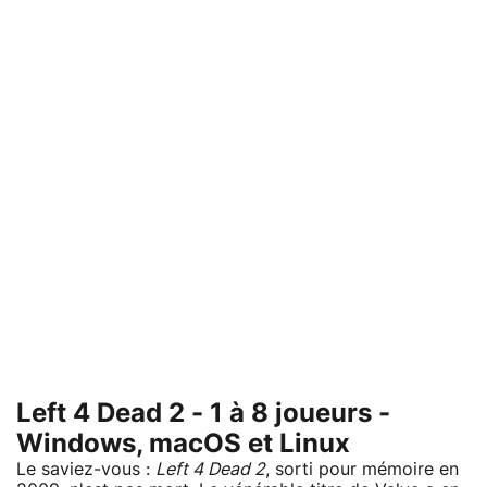
Left 4 Dead 2 - 1 à 8 joueurs -
Windows, macOS et Linux
Le saviez-vous :
Left 4 Dead 2
, sorti pour mémoire en