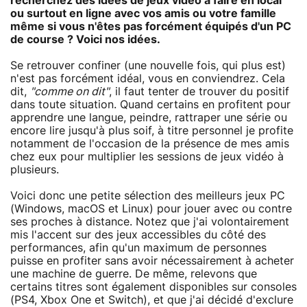
recherchez des idées de jeux vidéo à faire en local
ou surtout en ligne avec vos amis ou votre famille
même si vous n'êtes pas forcément équipés d'un PC
de course ? Voici nos idées.
Se retrouver confiner (une nouvelle fois, qui plus est)
n'est pas forcément idéal, vous en conviendrez. Cela
dit,
"comme on dit"
, il faut tenter de trouver du positif
dans toute situation. Quand certains en profitent pour
apprendre une langue, peindre, rattraper une série ou
encore lire jusqu'à plus soif, à titre personnel je profite
notamment de l'occasion de la présence de mes amis
chez eux pour multiplier les sessions de jeux vidéo à
plusieurs.
Voici donc une petite sélection des meilleurs jeux PC
(Windows, macOS et Linux) pour jouer avec ou contre
ses proches à distance. Notez que j'ai volontairement
mis l'accent sur des jeux accessibles du côté des
performances, afin qu'un maximum de personnes
puisse en profiter sans avoir nécessairement à acheter
une machine de guerre. De même, relevons que
certains titres sont également disponibles sur consoles
(PS4, Xbox One et Switch), et que j'ai décidé d'exclure