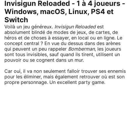
Invisigun Reloaded - 1 à 4 joueurs -
Windows, macOS, Linux, PS4 et
Switch
Voilà un jeu généreux.
Invisigun Reloaded
est
absolument blindé de modes de jeux, de cartes, de
héros et de choses à essayer, en local ou en ligne. Le
concept central ? En vue du dessus dans des arènes
qui peuvent un peu rappeler
Bomberman
, les joueurs
sont tous invisibles, sauf quand ils tirent, utilisent un
pouvoir ou se cognent dans un mur.
Car oui, il va non seulement falloir trouver ses ennemis
pour les éliminer, mais également retrouver où est son
propre personnage. Un excellent party game.