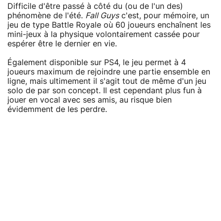
Difficile d'être passé à côté du (ou de l'un des)
phénomène de l'été.
Fall Guys
c'est, pour mémoire, un
jeu de type Battle Royale où 60 joueurs enchaînent les
mini-jeux à la physique volontairement cassée pour
espérer être le dernier en vie.
Également disponible sur PS4, le jeu permet à 4
joueurs maximum de rejoindre une partie ensemble en
ligne, mais ultimement il s'agit tout de même d'un jeu
solo de par son concept. Il est cependant plus fun à
jouer en vocal avec ses amis, au risque bien
évidemment de les perdre.