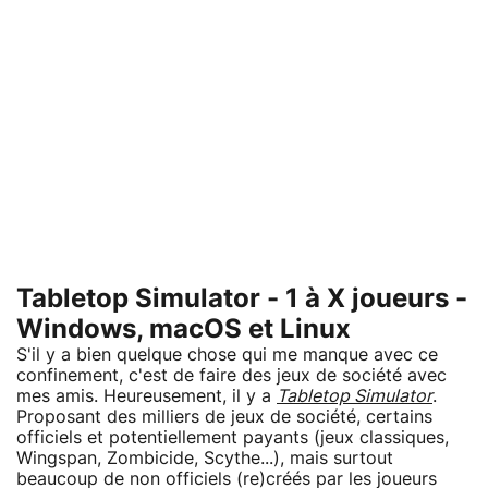
Tabletop Simulator - 1 à X joueurs -
Windows, macOS et Linux
S'il y a bien quelque chose qui me manque avec ce
confinement, c'est de faire des jeux de société avec
mes amis. Heureusement, il y a
Tabletop Simulator
.
Proposant des milliers de jeux de société, certains
officiels et potentiellement payants (jeux classiques,
Wingspan, Zombicide, Scythe...), mais surtout
beaucoup de non officiels (re)créés par les joueurs