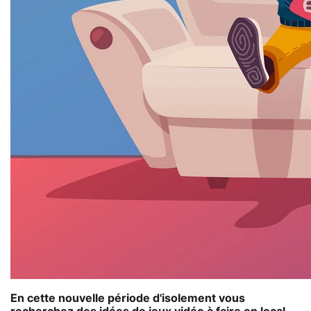
En cette nouvelle période d'isolement vous