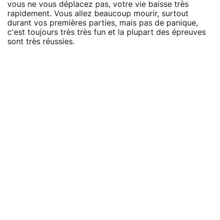
vous ne vous déplacez pas, votre vie baisse très
rapidement. Vous allez beaucoup mourir, surtout
durant vos premières parties, mais pas de panique,
c'est toujours très très fun et la plupart des épreuves
sont très réussies.