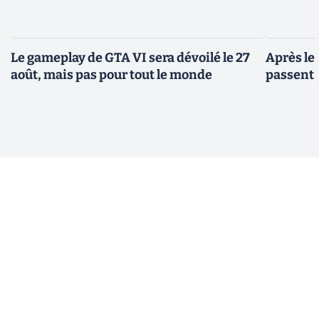
Le gameplay de GTA VI sera dévoilé le 27
Après le
août, mais pas pour tout le monde
passent 