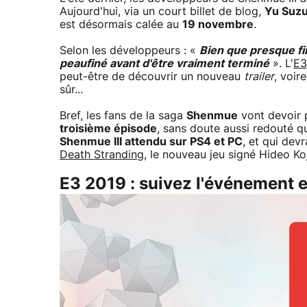
Aujourd'hui, via un court billet de blog,
Yu Suzu
est désormais calée au
19 novembre
.
Selon les développeurs : «
Bien que presque fi
peaufiné avant d'être vraiment terminé
». L'
E3
peut-être de découvrir un nouveau
trailer
, voir
sûr...
Bref, les fans de la saga
Shenmue
vont devoir 
troisième épisode
, sans doute aussi redouté q
Shenmue III attendu sur PS4 et PC
, et qui dev
Death Stranding
, le nouveau jeu signé Hideo Ko
E3 2019 : suivez l'événement e