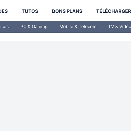
DES
TUTOS
BONS PLANS
TÉLÉCHARGE
vices
PC & Gaming
Mobile & Telecom
TV & Vidé