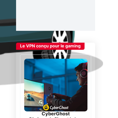
Le VPN conçu pour le gaming
CyberGhost