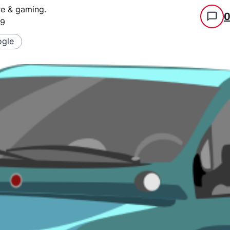
re & gaming
.
49
gle