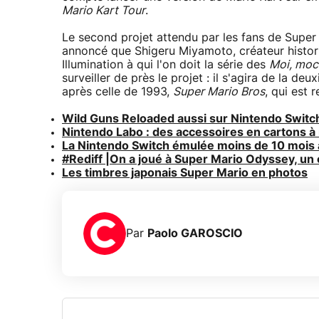
Mario Kart Tour
.
Le second projet attendu par les fans de Super 
annoncé que Shigeru Miyamoto, créateur histori
Illumination à qui l'on doit la série des
Moi, moc
surveiller de près le projet : il s'agira de la d
après celle de 1993,
Super Mario Bros
, qui est 
Wild Guns Reloaded aussi sur Nintendo Switc
Nintendo Labo : des accessoires en cartons à 
La Nintendo Switch émulée moins de 10 mois 
#Rediff |On a joué à Super Mario Odyssey, un 
Les timbres japonais Super Mario en photos
Par
Paolo GAROSCIO