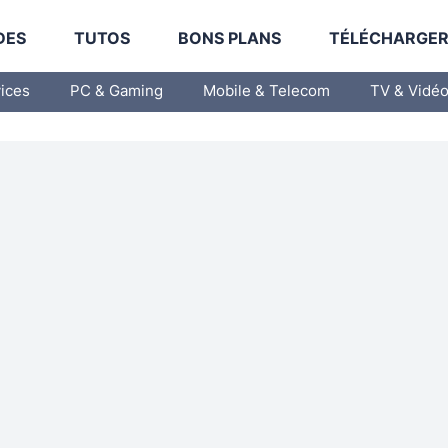
DES
TUTOS
BONS PLANS
TÉLÉCHARGE
vices
PC & Gaming
Mobile & Telecom
TV & Vidé