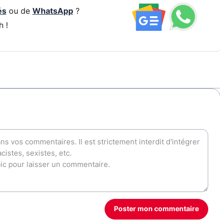
és
ou de
WhatsApp
?
h !
Poster mon commentaire