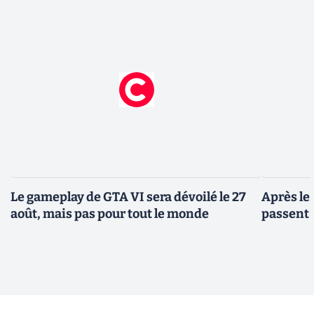
Le gameplay de GTA VI sera dévoilé le 27
Après le
août, mais pas pour tout le monde
passent 