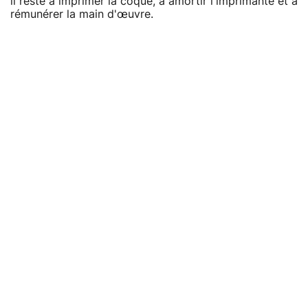
il reste à imprimer la coque, à amortir l'imprimante et à
rémunérer la main d'œuvre.