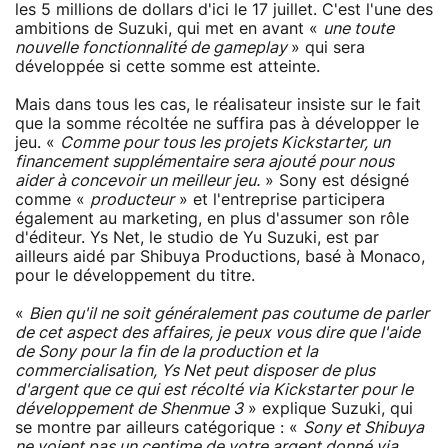
les 5 millions de dollars d'ici le 17 juillet. C'est l'une des
ambitions de Suzuki, qui met en avant «
une toute
nouvelle fonctionnalité de gameplay
» qui sera
développée si cette somme est atteinte.
Mais dans tous les cas, le réalisateur insiste sur le fait
que la somme récoltée ne suffira pas à développer le
jeu. «
Comme pour tous les projets Kickstarter, un
financement supplémentaire sera ajouté pour nous
aider à concevoir un meilleur jeu.
» Sony est désigné
comme «
producteur
» et l'entreprise participera
également au marketing, en plus d'assumer son rôle
d'éditeur. Ys Net, le studio de Yu Suzuki, est par
ailleurs aidé par Shibuya Productions, basé à Monaco,
pour le développement du titre.
«
Bien qu'il ne soit généralement pas coutume de parler
de cet aspect des affaires, je peux vous dire que l'aide
de Sony pour la fin de la production et la
commercialisation, Ys Net peut disposer de plus
d'argent que ce qui est récolté via Kickstarter pour le
développement de Shenmue 3
» explique Suzuki, qui
se montre par ailleurs catégorique : «
Sony et Shibuya
ne voient pas un centime de votre argent donné via