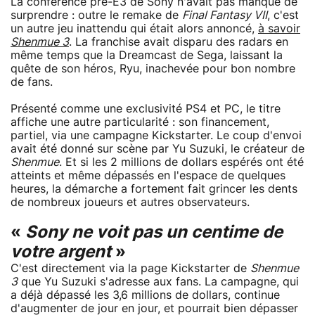
La conférence pré-E3 de Sony n'avait pas manqué de
surprendre : outre le remake de
Final Fantasy VII
, c'est
un autre jeu inattendu qui était alors annoncé,
à savoir
Shenmue 3
. La franchise avait disparu des radars en
même temps que la Dreamcast de Sega, laissant la
quête de son héros, Ryu, inachevée pour bon nombre
de fans.
Présenté comme une exclusivité PS4 et PC, le titre
affiche une autre particularité : son financement,
partiel, via une campagne Kickstarter. Le coup d'envoi
avait été donné sur scène par Yu Suzuki, le créateur de
Shenmue
. Et si les 2 millions de dollars espérés ont été
atteints et même dépassés en l'espace de quelques
heures, la démarche a fortement fait grincer les dents
de nombreux joueurs et autres observateurs.
«
Sony ne voit pas un centime de
votre argent
»
C'est directement via la page Kickstarter de
Shenmue
3
que Yu Suzuki s'adresse aux fans. La campagne, qui
a déjà dépassé les 3,6 millions de dollars, continue
d'augmenter de jour en jour, et pourrait bien dépasser