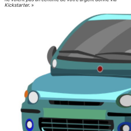
Kickstarter.
»