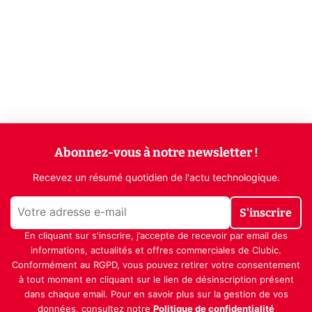
Abonnez-vous à notre newsletter !
Recevez un résumé quotidien de l'actu technologique.
S'inscrire
En cliquant sur s'inscrire, j’accepte de recevoir par email des
informations, actualités et offres commerciales de Clubic.
Conformément au RGPD, vous pouvez retirer votre consentement
à tout moment en cliquant sur le lien de désinscription présent
dans chaque email. Pour en savoir plus sur la gestion de vos
données, consultez notre
Politique de confidentialité