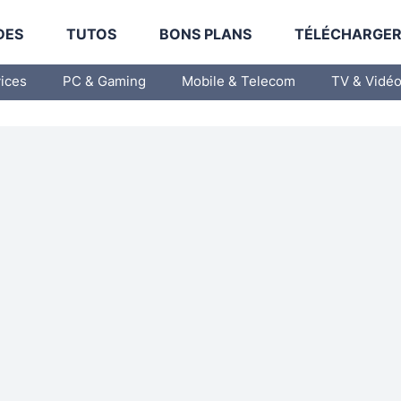
DES
TUTOS
BONS PLANS
TÉLÉCHARGE
vices
PC & Gaming
Mobile & Telecom
TV & Vidé