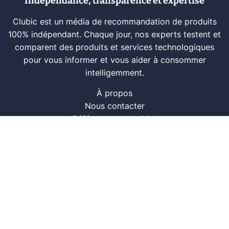
Indépendance, transparence et expertise
Clubic est un média de recommandation de produits
100% indépendant. Chaque jour, nos experts testent et
comparent des produits et services technologiques
pour vous informer et vous aider à consommer
intelligemment.
À propos
Nous contacter
Référencer un logiciel
Marques tech
Événements tech
Archives
RSS
© CLUBIC SAS 2026
Infos légales
Confidentialité
CGU
Modération
Politique cookie
Gestion des cookies