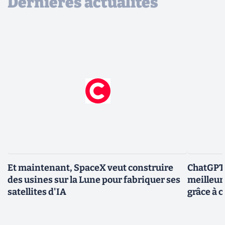
Dernières actualités
Et maintenant, SpaceX veut construire
ChatGPT-
des usines sur la Lune pour fabriquer ses
meilleur
satellites d'IA
grâce à c