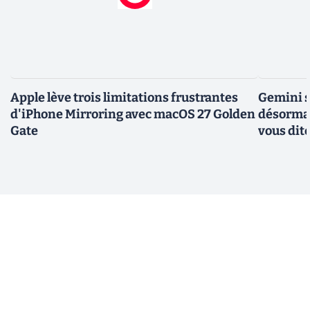
Apple lève trois limitations frustrantes
Gemini s
d'iPhone Mirroring avec macOS 27 Golden
désormai
Gate
vous dit