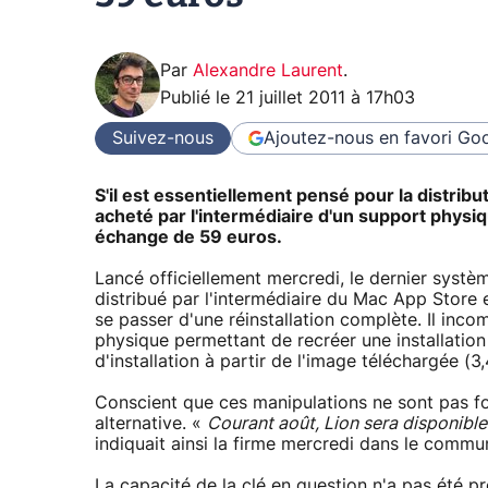
Par
Alexandre Laurent
.
Publié le
21 juillet 2011 à 17h03
Suivez-nous
Ajoutez-nous en favori
Goo
S'il est essentiellement pensé pour la distri
acheté par l'intermédiaire d'un support physiqu
échange de 59 euros.
Lancé officiellement mercredi, le dernier systèm
distribué par l'intermédiaire du Mac App Store 
se passer d'une réinstallation complète. Il incom
physique permettant de recréer une installatio
d'installation à partir de l'image téléchargée (3
Conscient que ces manipulations ne sont pas f
alternative. «
Courant août, Lion sera disponible 
indiquait ainsi la firme mercredi dans le comm
La capacité de la clé en question n'a pas été p