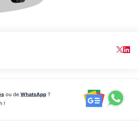
és
ou de
WhatsApp
?
h !