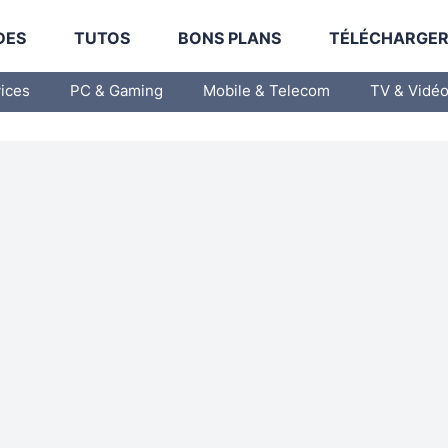
DES
TUTOS
BONS PLANS
TÉLÉCHARGE
vices
PC & Gaming
Mobile & Telecom
TV & Vidé