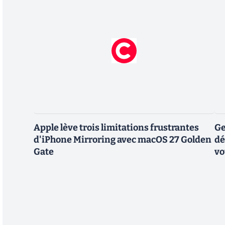
Apple lève trois limitations frustrantes
Ge
d'iPhone Mirroring avec macOS 27 Golden
dé
Gate
vo