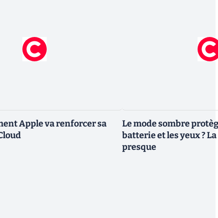
ment Apple va renforcer sa
Le mode sombre protèg
Cloud
batterie et les yeux ? L
presque